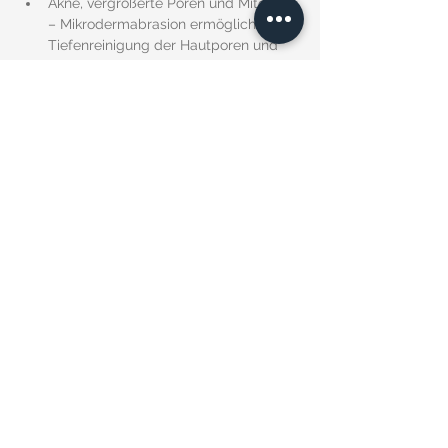
Akne, vergrößerte Poren und Mitesser 
– Mikrodermabrasion ermöglicht eine 
Tiefenreinigung der Hautporen und 
die Befreiung verstopfter Talgdrüsen, 
die die Hauptursache für 
Akneläsionen sind.
INDIKATIONEN FÜR DIE BEHANDLUNG:
blasse, müde, vitalitätslose Haut
fortschreitender 
Hautalterungsprozess
Verfärbungen, Narben und 
Dehnungsstreifen
Akne, vergrößerte Poren und Mitesser
Sonnenschaden
raue, keratinisierte Epidermis
lockere Haut
Dehnungsstreifen
Seborrhö
trockene Haut
feine Fältchen
durch die Sonne geschädigte Haut