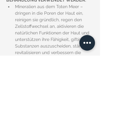
BEHANDLUNG VERWENDET WERDEN:
Mineralien aus dem Toten Meer – 
dringen in die Poren der Haut ein, 
reinigen sie gründlich, regen den 
Zellstoffwechsel an, aktivieren die 
natürlichen Funktionen der Haut und 
unterstützen ihre Fähigkeit, giftige 
Substanzen auszuscheiden, stärken, 
revitalisieren und verbessern die 
Dynamik der Durchblutung unter der 
Haut
Hyaluronsäure – spendet intensiv 
Feuchtigkeit
Ceramide – wirken straffend und 
aufbauend
Baobaböl – hat 
entzündungshemmende, 
feuchtigkeitsspendende und 
nährende Eigenschaften, erleichtert 
die Regeneration der Epidermis, 
verleiht der Haut Strahlkraft und 
erhöht die Hautelastizität