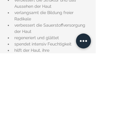
verbessert die Struktur und das 
Aussehen der Haut
verlangsamt die Bildung freier 
Radikale
verbessert die Sauerstoffversorgung 
der Haut
regeneriert und glättet
spendet intensiv Feuchtigkeit
hilft der Haut, ihre 
Selbstregulierungsmechanismen zu 
stärken und besser mit 
Umwelteinflüssen umzugehen
HAUPTWIRKSTOFFE, DIE WÄHREND DER 
BEHANDLUNG z.b. VERWENDET WERDEN:
Aktiver Sauerstoff – hilft der Haut, ihre 
Selbstregulierungsmechanismen zu 
stärken und besser mit 
Umwelteinflüssen umzugehen
Sepitonic M3 – verlangsamt die 
Bildung freier Radikale, verbessert die 
Sauerstoffversorgung der Haut, 