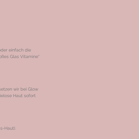
oder einfach die
roßes Glas Vitamine“
etzen wir bei Glow
ielose Haut sofort
s-Haut).