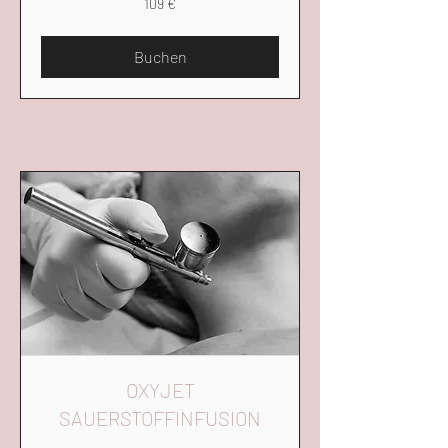
109 €
Euro
Buchen
OXYJET
SAUERSTOFFINFUSION