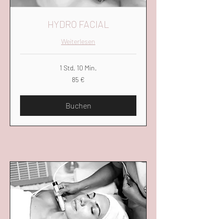
HYDRO FACIAL
Weiterlesen
1 Std. 10 Min.
85
85 €
Euro
Buchen