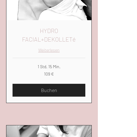
HYDRO
FACIAL+DEKOLLETé
Weiterlesen
1 Std. 15 Min.
109
109 €
Euro
Buchen