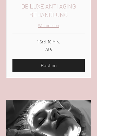
DE LUXE ANTI AGING
BEHANDLUNG
Weiterlesen
1 Std. 10 Min.
79
79 €
Euro
Buchen