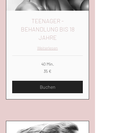
TEENAGER -
BEHANDLUNG BIS 18
JAHRE
Weiterlesen
40 Min.
35
35 €
Euro
Buchen