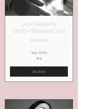
LICHTTHERAPIE
GESICHTSBEHANDLUNG
Weiterlesen
1 Std. 15 Min.
79
79 €
Euro
Buchen