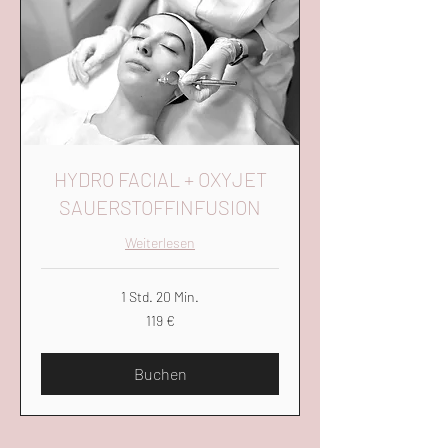
HYDRO FACIAL + OXYJET
SAUERSTOFFINFUSION
Weiterlesen
1 Std. 20 Min.
119
119 €
Euro
Buchen