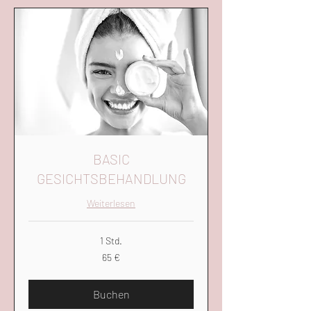
BASIC
GESICHTSBEHANDLUNG
Weiterlesen
1 Std.
65
65 €
Euro
Buchen