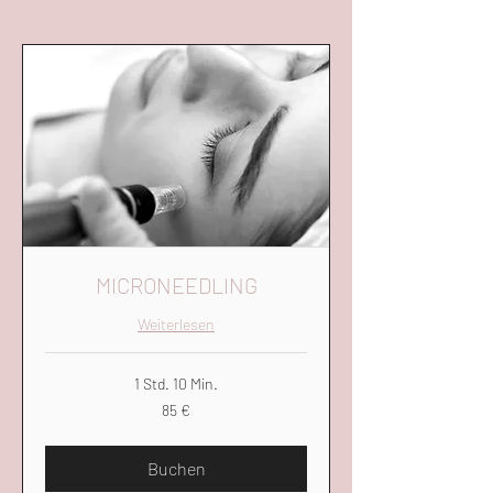
MICRONEEDLING
Weiterlesen
1 Std. 10 Min.
85
85 €
Euro
Buchen