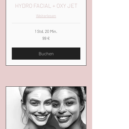
HYDRO FACIAL + OXY JET
Weiterlesen
1 Std. 20 Min.
99
99 €
Euro
Buchen