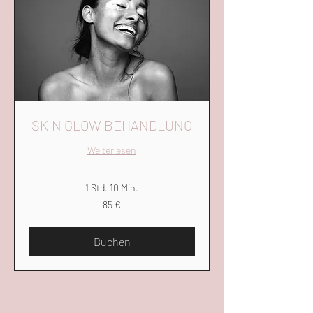
SKIN GLOW BEHANDLUNG
Weiterlesen
1 Std. 10 Min.
85
85 €
Euro
Buchen