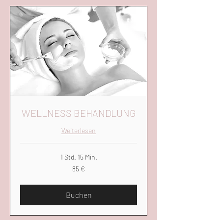
WELLNESS BEHANDLUNG
Weiterlesen
1 Std. 15 Min.
85
85 €
Euro
Buchen