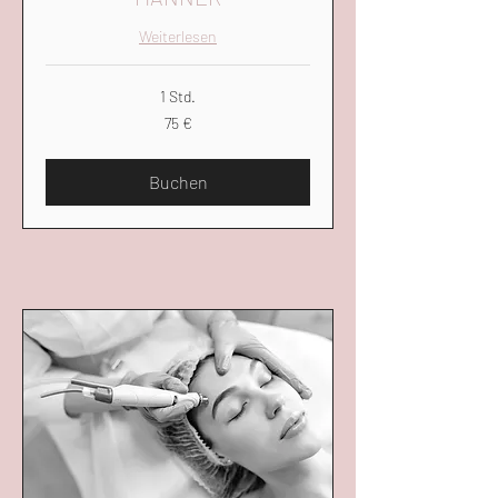
Weiterlesen
1 Std.
75
75 €
Euro
Buchen