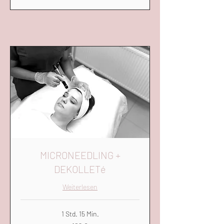
MICRONEEDLING +
DEKOLLETé
Weiterlesen
1 Std. 15 Min.
109