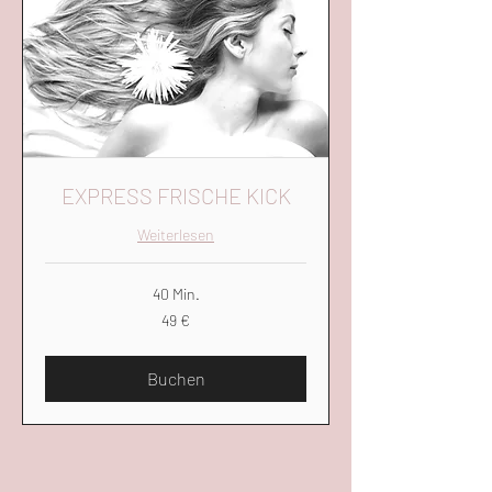
EXPRESS FRISCHE KICK
Weiterlesen
40 Min.
49
49 €
Euro
Buchen