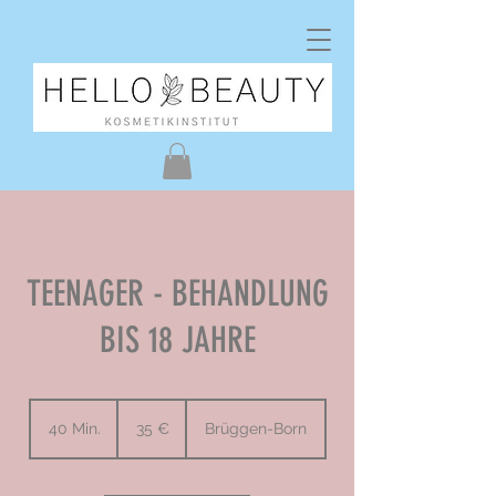
TEENAGER - BEHANDLUNG
BIS 18 JAHRE
35
Euro
40 Min.
4
35 €
Brüggen-Born
0
M
i