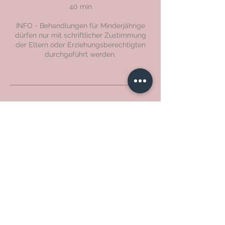
40 min
INFO - Behandlungen für Minderjährige
dürfen nur mit schriftlicher Zustimmung
der Eltern oder Erziehungsberechtigten
durchgeführt werden.
Kontaktangaben
Boisheimer Straße 30, Brüggen-Born,
Germany
+49 157 54772705
info@hellobeauty-nettetal.de