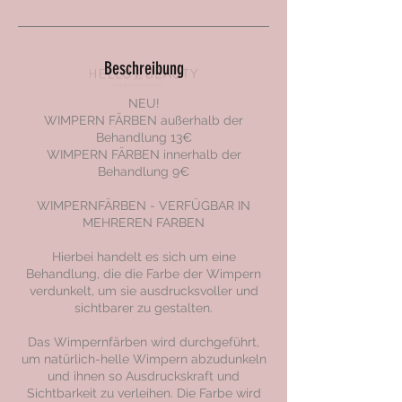
Beschreibung
NEU!
WIMPERN FÄRBEN außerhalb der
Behandlung 13€
WIMPERN FÄRBEN innerhalb der
Behandlung 9€
WIMPERNFÄRBEN - VERFÜGBAR IN
MEHREREN FARBEN
Hierbei handelt es sich um eine
Behandlung, die die Farbe der Wimpern
verdunkelt, um sie ausdrucksvoller und
sichtbarer zu gestalten.
Das Wimpernfärben wird durchgeführt,
um natürlich-helle Wimpern abzudunkeln
und ihnen so Ausdruckskraft und
Sichtbarkeit zu verleihen. Die Farbe wird