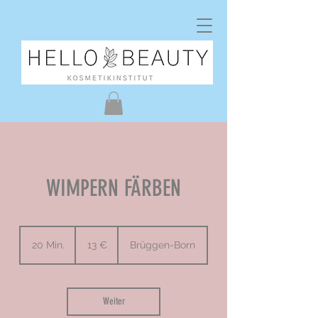
WIMPERN FÄRBEN
13
Euro
20 Min.
2
13 €
Brüggen-Born
0
M
i
n
Weiter
.