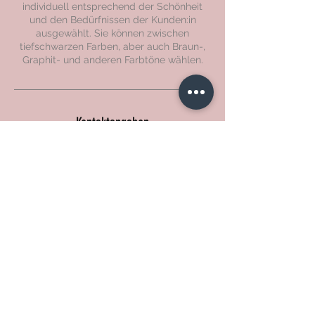
individuell entsprechend der Schönheit
und den Bedürfnissen der Kunden:in
ausgewählt. Sie können zwischen
tiefschwarzen Farben, aber auch Braun-,
Kontaktangaben
Boisheimer Straße 30, Brüggen-Born,
Germany
+49 157 54772705
info@hellobeauty-nettetal.de
Impressum