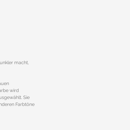
unkler macht, 
auen 
arbe wird 
usgewählt. Sie 
anderen Farbtöne 